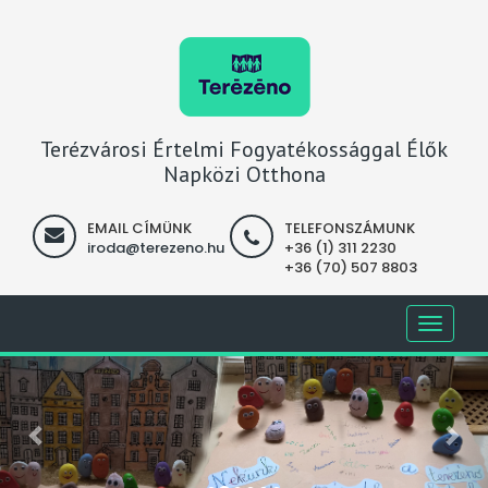
Terézvárosi Értelmi Fogyatékossággal Élők
Napközi Otthona
EMAIL CÍMÜNK
TELEFONSZÁMUNK
iroda@terezeno.hu
+36 (1) 311 2230
+36 (70) 507 8803
Toggle
navigati