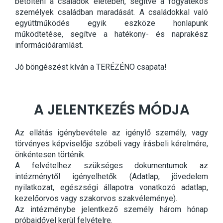
betölteni a családok életében, segítve a fogyatékos
személyek családban maradását. A családokkal való
együttműködés egyik eszköze honlapunk
működtetése, segítve a hatékony- és naprakész
információáramlást.
Jó böngészést kíván a TERÉZÉNO csapata!
A JELENTKEZÉS MÓDJA
Az ellátás igénybevétele az igénylő személy, vagy
törvényes képviselője szóbeli vagy írásbeli kérelmére,
önkéntesen történik.
A felvételhez szükséges dokumentumok az
intézménytől igényelhetők (Adatlap, jövedelem
nyilatkozat, egészségi állapotra vonatkozó adatlap,
kezelőorvos vagy szakorvos szakvéleménye).
Az intézménybe jelentkező személy három hónap
próbaidővel kerül felvételre.