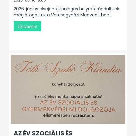
2026-06-10 18:00
2026. június elsején különleges helyre kirándultunk:
meglátogattuk a Veresegyházi Medveotthont.
Elolvasom
AZ ÉV SZOCIÁLIS ÉS