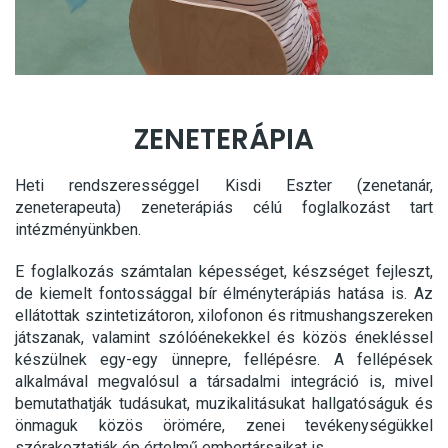
ZENETERÁPIA
Heti rendszerességgel Kisdi Eszter (zenetanár,
zeneterapeuta) zeneterápiás célú foglalkozást tart
intézményünkben.
E foglalkozás számtalan képességet, készséget fejleszt,
de kiemelt fontossággal bír élményterápiás hatása is. Az
ellátottak szintetizátoron, xilofonon és ritmushangszereken
játszanak, valamint szólóénekekkel és közös énekléssel
készülnek egy-egy ünnepre, fellépésre. A fellépések
alkalmával megvalósul a társadalmi integráció is, mivel
bemutathatják tudásukat, muzikalitásukat hallgatóságuk és
önmaguk közös örömére, zenei tevékenységükkel
szórakoztatják ép értelmű embertársaikat is.