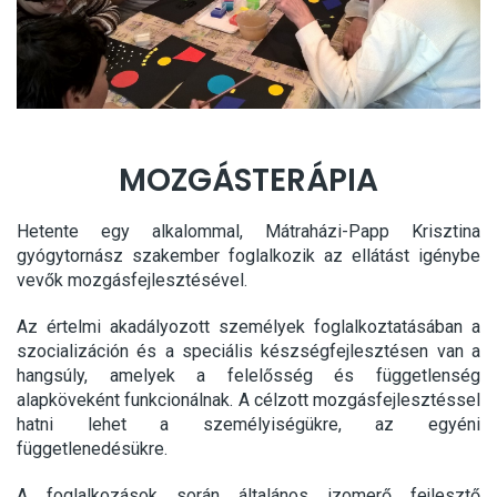
MOZGÁSTERÁPIA
Hetente egy alkalommal, Mátraházi-Papp Krisztina
gyógytornász szakember foglalkozik az ellátást igénybe
vevők mozgásfejlesztésével.
Az értelmi akadályozott személyek foglalkoztatásában a
szocializáción és a speciális készségfejlesztésen van a
hangsúly, amelyek a felelősség és függetlenség
alapköveként funkcionálnak. A célzott mozgásfejlesztéssel
hatni lehet a személyiségükre, az egyéni
függetlenedésükre.
A foglalkozások során általános izomerő fejlesztő