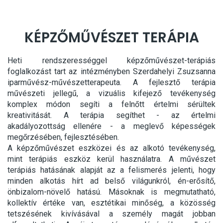
KÉPZŐMŰVÉSZET TERÁPIA
Heti rendszerességgel képzőművészet-terápiás
foglalkozást tart az intézményben Szerdahelyi Zsuzsanna
iparművész-művészetterapeuta. A fejlesztő terápia
művészeti jellegű, a vizuális kifejező tevékenység
komplex módon segíti a felnőtt értelmi sérültek
kreativitását. A terápia segíthet - az értelmi
akadályozottság ellenére - a meglevő képességek
megőrzésében, fejlesztésében.
A képzőművészet eszközei és az alkotó tevékenység,
mint terápiás eszköz kerül használatra. A művészet
terápiás hatásának alapját az a felismerés jelenti, hogy
minden alkotás hírt ad belső világunkról, én-erősítő,
önbizalom-növelő hatású. Másoknak is megmutatható,
kollektív értéke van, esztétikai minőség, a közösség
tetszésének kivívásával a személy magát jobban