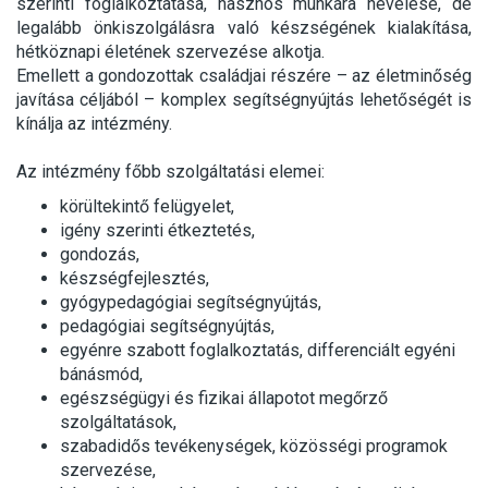
szerinti foglalkoztatása, hasznos munkára nevelése, de
legalább önkiszolgálásra való készségének kialakítása,
hétköznapi életének szervezése alkotja.
Emellett a gondozottak családjai részére – az életminőség
javítása céljából – komplex segítségnyújtás lehetőségét is
kínálja az intézmény.
Az intézmény főbb szolgáltatási elemei:
körültekintő felügyelet,
igény szerinti étkeztetés,
gondozás,
készségfejlesztés,
gyógypedagógiai segítségnyújtás,
pedagógiai segítségnyújtás,
egyénre szabott foglalkoztatás, differenciált egyéni
bánásmód,
egészségügyi és fizikai állapotot megőrző
szolgáltatások,
szabadidős tevékenységek, közösségi programok
szervezése,