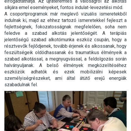
elfogadtathatja. Az újrateremtés a valóságról az alkotás
síkjára emel eseményeket, fontos indulat-levezetési mód.
A csoportprogramok már meglevő vizuális ismeretekből
indulnak ki, majd az ehhez tartozó ismeretekkel fejleszt a
fejlettségnek, fokozatosságnak megfelelően, soha nem
feledve a szabad alkotás jelentőségét. A terápiás
jelentőségű szabad alkotómunka eszköz csupán, hogy a
résztvevők fejlődjenek, tovább érjenek és alkossanak, hogy
feszültségeik oldódhassanak és traumatikus élményeik a
szabad alkotással, a megnyugvással, a feldolgozás során
halványuljanak. A belső élmények megközelítéséhez
eszközök adhatók és ezek mobilizálni képesek
személyiségrészeket, ami által átütő erejű energiák
szabadulnak fel.