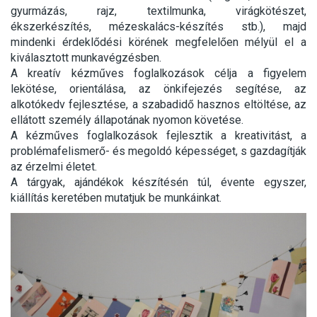
gyurmázás, rajz, textilmunka, virágkötészet,
ékszerkészítés, mézeskalács-készítés stb.), majd
mindenki érdeklődési körének megfelelően mélyül el a
kiválasztott munkavégzésben.
A kreatív kézműves foglalkozások célja a figyelem
lekötése, orientálása, az önkifejezés segítése, az
alkotókedv fejlesztése, a szabadidő hasznos eltöltése, az
ellátott személy állapotának nyomon követése.
A kézműves foglalkozások fejlesztik a kreativitást, a
problémafelismerő- és megoldó képességet, s gazdagítják
az érzelmi életet.
A tárgyak, ajándékok készítésén túl, évente egyszer,
kiállítás keretében mutatjuk be munkáinkat.