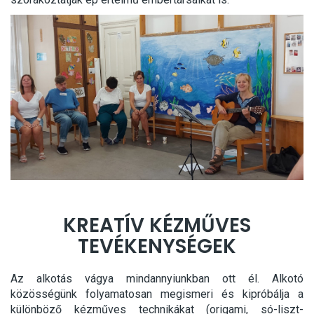
KREATÍV KÉZMŰVES
TEVÉKENYSÉGEK
Az alkotás vágya mindannyiunkban ott él. Alkotó
közösségünk folyamatosan megismeri és kipróbálja a
különböző kézműves technikákat (origami, só-liszt-