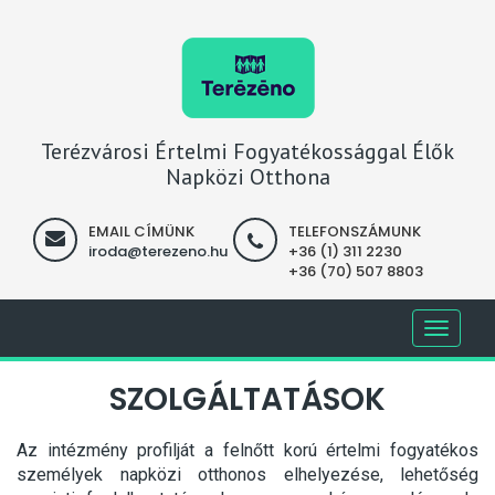
Terézvárosi Értelmi Fogyatékossággal Élők
Napközi Otthona
EMAIL CÍMÜNK
TELEFONSZÁMUNK
iroda@terezeno.hu
+36 (1) 311 2230
+36 (70) 507 8803
Toggle
navigati
SZOLGÁLTATÁSOK
Az intézmény profilját a felnőtt korú értelmi fogyatékos
személyek napközi otthonos elhelyezése, lehetőség