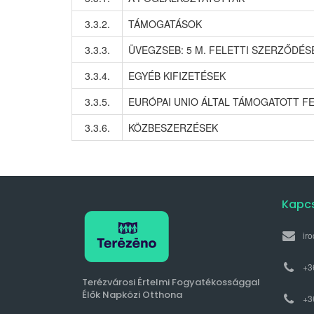
3.3.2.
TÁMOGATÁSOK
3.3.3.
ÜVEGZSEB: 5 M. FELETTI SZERZŐDÉS
3.3.4.
EGYÉB KIFIZETÉSEK
3.3.5.
EURÓPAI UNIO ÁLTAL TÁMOGATOTT F
3.3.6.
KÖZBESZERZÉSEK
Kapc
ir
+3
Terézvárosi Értelmi Fogyatékossággal
Élők Napközi Otthona
+3