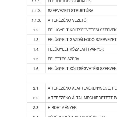
1.1.1.
ELÉRHETŐSÉGI ADATOK
1.1.2.
SZERVEZETI STRUKTÚRA
1.1.3.
A TERÉZÉNO VEZETŐI
1.2.
FELÜGYELT KÖLTSÉGVETÉSI SZERVEK
1.3.
FELÜGYELT GAZDÁLKODÓ SZERVEZET
1.4.
FELÜGYELT KÖZALAPÍTVÁNYOK
1.5.
FELETTES SZERV
1.6.
FELÜGYELT KÖLTSÉGVETÉSI SZERVEK
2.1.
A TERÉZÉNO ALAPTEVÉKENYSÉGE, FE
2.2.
A TERÉZÉNO ÁLTAL MEGHIRDETETT P
2.3.
HIRDETMÉNYEK