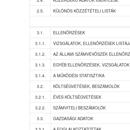
2.4.
KÖZÉRDEKŰ ADATOK IGÉNYLÉSE
2.5.
KÜLÖNÖS KÖZZÉTÉTELI LISTÁK
3.1.
ELLENŐRZÉSEK
3.1.1.
VIZSGÁLATOK, ELLENŐRZÉSEK LISTÁJ
3.1.2.
AZ ÁLLAMI SZÁMVEVŐSZÉK ELLENŐRZ
3.1.3.
EGYÉB ELLENŐRZÉSEK, VIZSGÁLATOK
3.1.4.
A MŰKÖDÉSI STATISZTIKA
3.2.
KÖLTSÉGVETÉSEK, BESZÁMOLÓK
3.2.1.
ÉVES KÖLTSÉGVETÉSEK
3.2.2.
SZÁMVITELI BESZÁMOLÓK
3.3.
GAZDASÁGI ADATOK
3.3.1.
A FOGLALKOZTATOTTAK