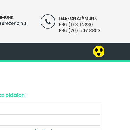
CÍMÜNK
TELEFONSZÁMUNK
terezeno.hu
+36 (1) 311 2230
+36 (70) 507 8803
az oldalon