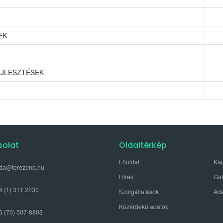
EK
EJLESZTÉSEK
solat
Oldaltérkép
Főoldal
Kap
oda@terezeno.hu
Hírek
Gal
6 (1) 311 2230
Szolgáltatások
Ada
Közérdekű adatok
6 (70) 507-8803