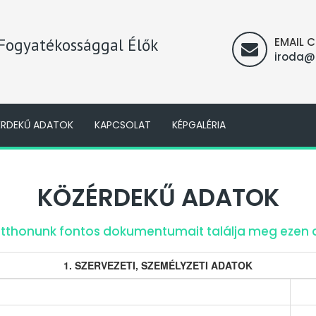
 Fogyatékossággal Élők
EMAIL 
iroda@
ÉRDEKŰ ADATOK
KAPCSOLAT
KÉPGALÉRIA
KÖZÉRDEKŰ ADATOK
tthonunk fontos dokumentumait találja meg ezen 
1. SZERVEZETI, SZEMÉLYZETI ADATOK