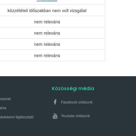
közzétételi időszakban nem volt vizsgálat
nem releváns
nem releváns
nem releváns
nem releváns
Közösségi média
csolat
Facebook oldalunk
éria
Youtube oldalunk
tvédelmi tájékoztató