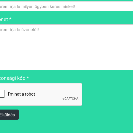
net *
tonsági kód *