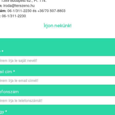
1389 Budapest 62., Pf. 114.
m:
iroda@terezeno.hu
zám:
06-1/311-2230 és +36/70 507-8803
:
06-1/311-2230
Írjon nekünk!
 *
il cím *
lefonszám
gy *