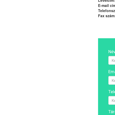
Levélcím:
E-mail cí
Telefons
Fax szám
Név
Ema
Te
Tár