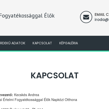
 Fogyatékossággal Élők
EMAIL 
iroda@
ÉRDEKŰ ADATOK
KAPCSOLAT
KÉPGALÉRIA
KAPCSOLAT
yvezető:
Kecskés Andrea
si Értelmi Fogyatékossággal Élők Napközi Otthona