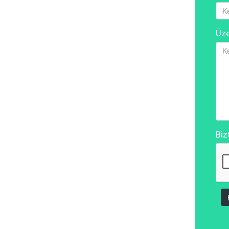
Üze
Biz