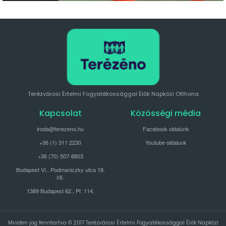
Terézvárosi Értelmi Fogyatékossággal Élők Napközi Otthona
Kapcsolat
Közösségi média
iroda@terezeno.hu
Facebook oldalunk
+36 (1) 311 2230
Youtube oldalunk
+36 (70) 507-8803
Budapest VI., Podmaniczky utca 18.
I/6.
1389 Budapest 62., Pf. 114.
Minden jog fenntartva © 2017 Terézvárosi Értelmi Fogyatékossággal Élők Napközi