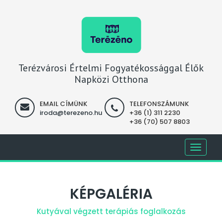
Terézvárosi Értelmi Fogyatékossággal Élők
Napközi Otthona
EMAIL CÍMÜNK
TELEFONSZÁMUNK
iroda@terezeno.hu
+36 (1) 311 2230
+36 (70) 507 8803
Toggle
navigati
KÉPGALÉRIA
Kutyával végzett terápiás foglalkozás