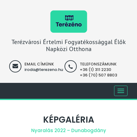
Terézvárosi Értelmi Fogyatékossággal Élők
Napközi Otthona
EMAIL CÍMÜNK
TELEFONSZÁMUNK
iroda@terezeno.hu
+36 (1) 311 2230
+36 (70) 507 8803
Toggle
navigati
KÉPGALÉRIA
Nyaralás 2022 – Dunabogdány