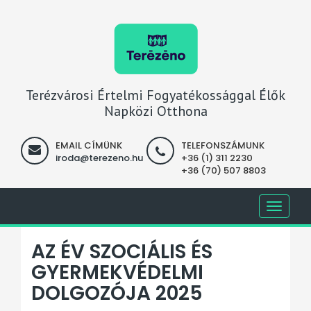
Terézvárosi Értelmi Fogyatékossággal Élők
Napközi Otthona
EMAIL CÍMÜNK
TELEFONSZÁMUNK
iroda@terezeno.hu
+36 (1) 311 2230
+36 (70) 507 8803
Toggle
navigati
AZ ÉV SZOCIÁLIS ÉS
GYERMEKVÉDELMI
DOLGOZÓJA 2025