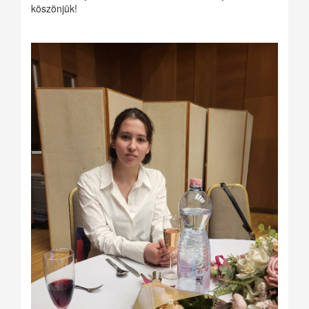
köszönjük!