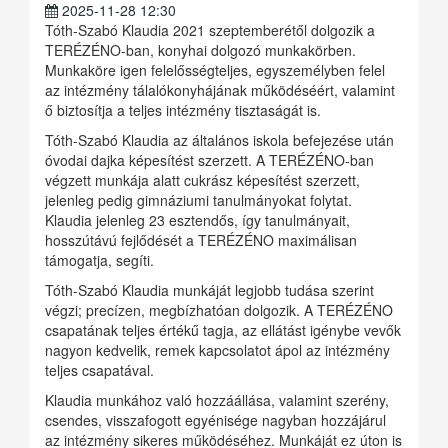
2025-11-28 12:30
Tóth-Szabó Klaudia 2021 szeptemberétől dolgozik a
TERÉZÉNO-ban, konyhai dolgozó munkakörben.
Munkaköre igen felelősségteljes, egyszemélyben felel
az intézmény tálalókonyhájának működéséért, valamint
ő biztosítja a teljes intézmény tisztaságát is.
Tóth-Szabó Klaudia az általános iskola befejezése után
óvodai dajka képesítést szerzett. A TERÉZÉNO-ban
végzett munkája alatt cukrász képesítést szerzett,
jelenleg pedig gimnáziumi tanulmányokat folytat.
Klaudia jelenleg 23 esztendős, így tanulmányait,
hosszútávú fejlődését a TERÉZÉNO maximálisan
támogatja, segíti.
Tóth-Szabó Klaudia munkáját legjobb tudása szerint
végzi; precízen, megbízhatóan dolgozik. A TERÉZÉNO
csapatának teljes értékű tagja, az ellátást igénybe vevők
nagyon kedvelik, remek kapcsolatot ápol az intézmény
teljes csapatával.
Klaudia munkához való hozzáállása, valamint szerény,
csendes, visszafogott egyénisége nagyban hozzájárul
az intézmény sikeres működéséhez. Munkáját ez úton is