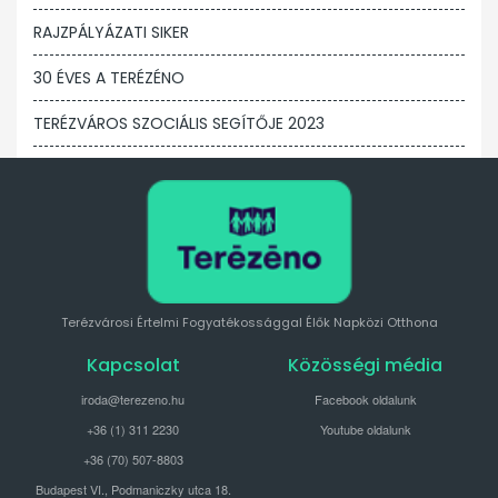
RAJZPÁLYÁZATI SIKER
30 ÉVES A TERÉZÉNO
TERÉZVÁROS SZOCIÁLIS SEGÍTŐJE 2023
Terézvárosi Értelmi Fogyatékossággal Élők Napközi Otthona
Kapcsolat
Közösségi média
iroda@terezeno.hu
Facebook oldalunk
+36 (1) 311 2230
Youtube oldalunk
+36 (70) 507-8803
Budapest VI., Podmaniczky utca 18.