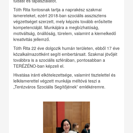
tudást és tapasztalatot.
Tóth Rita fontosnak tartja a naprakész szakmai
ismereteket, ezért 2018-ban szociális asszisztens
végzettséget szerzett, mely képzés tovább erősítette
kompetenciáját. Munkájára a megbízhatóság,
motiváltság, önállóság, türelem, valamint a kiemelkedő
kreativitás jellemző.
Tóth Rita 22 éve dolgozik humán területen, ebből 17 éve
közalkalmazottként segíti embertársait. Szakmai jövőjét
továbbra is a szociális szférában, pontosabban a
TERÉZÉNO-ban képzeli el.
Hivatása iránti elkötelezettsége, valamint tisztelettel és
lelkiismerettel végzett munkája méltóvá teszi a
„Terézváros Szociális Segítőjének” emlékéremre.