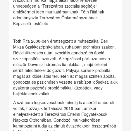
A szociális munka napja alkalmából rendezett
ünnepségen a ”Terézváros szociális segítője”
emlékérmet idén munkatársunknak, Tóth Ritának
adományozta Terézváros Önkormányzatának
Képviselő-testülete.
Tóth Rita 2000-ben érettségizett a mátészalkai Déri
Miksa Szakközépiskolában, ruhaipari technikus szakon.
Rövid útkeresés után, szociális gondozó és ápoló
szakképesítést szerzett. A képzéssel párhuzamosan
először Down szindrómás fiatalokkal-, majd értelmi
sérült felnőttekkel dolgozott. Pályája során kipróbálta
magát az idősellátás területén is: magas szinten ápolta,
gondozta és pszichésen vezette a rábízott időseket, akik
gyakorta pszichés problémákkal küzdöttek, vagy
hajléktalanok voltak.
A számára legkedvesebbek mindig is a sérült emberek
voltak, hozzájuk tért vissza 2016-ban, amikor
elhelyezkedett a Terézvárosi Értelmi Fogyatékosok
Napközi Otthonában. Gondozói munkakörében
kamatoztatni tudja az elmúlt évtizedekben összegyűjtött