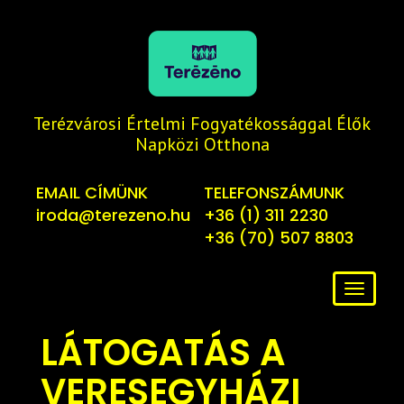
Terézvárosi Értelmi Fogyatékossággal Élők
Napközi Otthona
EMAIL CÍMÜNK
TELEFONSZÁMUNK
iroda@terezeno.hu
+36 (1) 311 2230
+36 (70) 507 8803
Toggl
naviga
LÁTOGATÁS A
VERESEGYHÁZI