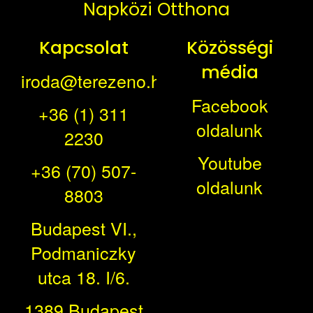
Napközi Otthona
Kapcsolat
Közösségi
média
iroda@terezeno.hu
Facebook
+36 (1) 311
oldalunk
2230
Youtube
+36 (70) 507-
oldalunk
8803
Budapest VI.,
Podmaniczky
utca 18. I/6.
1389 Budapest